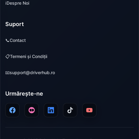
ℹ️
Despre Noi
Suport
📞
Contact
📋
Termeni și Condiții
📧
support@driverhub.ro
Urmărește-ne